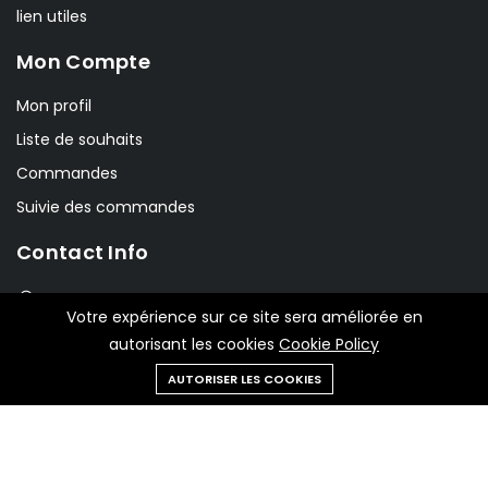
lien utiles
Mon Compte
Mon profil
Liste de souhaits
Commandes
Suivie des commandes
Contact Info
Boulvard principale El Ouamra Larache BP 42 El
Votre expérience sur ce site sera améliorée en
Ouamra 92050 Maroc
autorisant les cookies
Cookie Policy
info@phytoloukkos.com
AUTORISER LES COOKIES
+212661243424