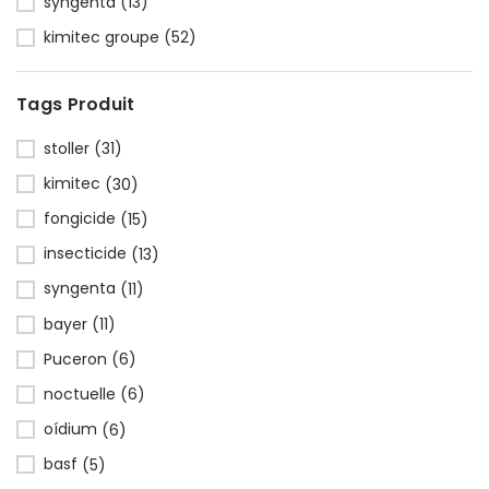
syngenta
(13)
kimitec groupe
(52)
Tags Produit
stoller
(31)
kimitec
(30)
fongicide
(15)
insecticide
(13)
syngenta
(11)
bayer
(11)
Puceron
(6)
noctuelle
(6)
oídium
(6)
basf
(5)