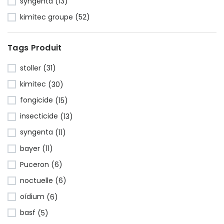
syngenta
(13)
kimitec groupe
(52)
Tags Produit
stoller
(31)
kimitec
(30)
fongicide
(15)
insecticide
(13)
syngenta
(11)
bayer
(11)
Puceron
(6)
noctuelle
(6)
oídium
(6)
basf
(5)