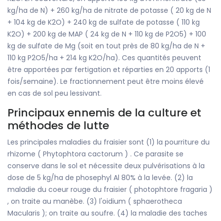
kg/ha de N) + 260 kg/ha de nitrate de potasse ( 20 kg de N
+ 104 kg de K2O) + 240 kg de sulfate de potasse ( 110 kg
K2O) + 200 kg de MAP ( 24 kg de N + 110 kg de P2O5) + 100
kg de sulfate de Mg (soit en tout près de 80 kg/ha de N +
110 kg P2O5/ha + 214 kg K2O/ha). Ces quantités peuvent
être apportées par fertigation et réparties en 20 apports (1
fois/semaine). Le fractionnement peut être moins élevé
en cas de sol peu lessivant.
Principaux ennemis de la culture et
méthodes de lutte
Les principales maladies du fraisier sont (1) la pourriture du
rhizome ( Phytophtora cactorum ) . Ce parasite se
conserve dans le sol et nécessite deux pulvérisations à la
dose de 5 kg/ha de phosephyl Al 80% à la levée. (2) la
maladie du coeur rouge du fraisier ( photophtore fragaria )
, on traite au manèbe. (3) l'oidium ( sphaerotheca
Macularis ); on traite au soufre. (4) la maladie des taches