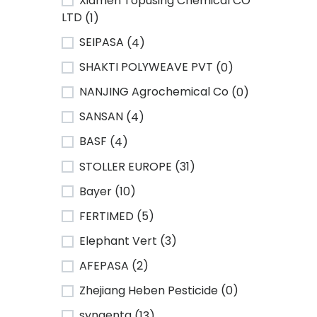
Xiamen Topusing Chemical CO
LTD
(1)
SEIPASA
(4)
SHAKTI POLYWEAVE PVT
(0)
NANJING Agrochemical Co
(0)
SANSAN
(4)
BASF
(4)
STOLLER EUROPE
(31)
Bayer
(10)
FERTIMED
(5)
Elephant Vert
(3)
AFEPASA
(2)
Zhejiang Heben Pesticide
(0)
syngenta
(13)