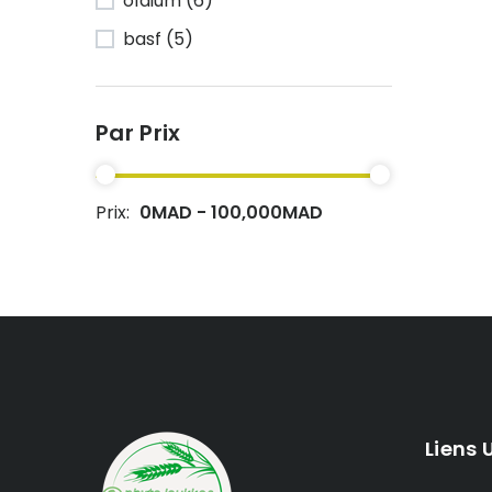
oídium
(6)
basf
(5)
Par Prix
Prix:
0MAD - 100,000MAD
Liens 