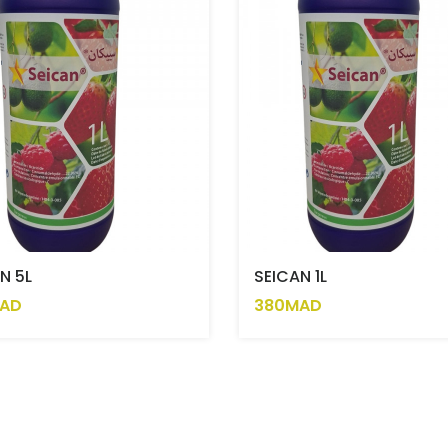
N 5L
SEICAN 1L
AD
380MAD