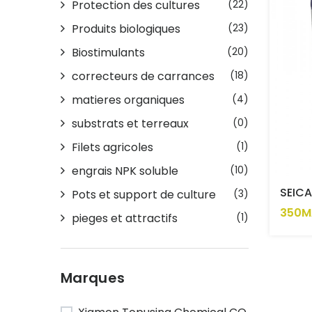
Protection des cultures
(22)
Produits biologiques
(23)
Biostimulants
(20)
correcteurs de carrances
(18)
matieres organiques
(4)
substrats et terreaux
(0)
Filets agricoles
(1)
engrais NPK soluble
(10)
SEICA
Pots et support de culture
(3)
350M
pieges et attractifs
(1)
Marques