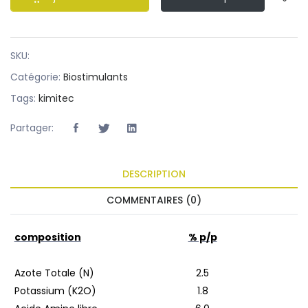
SKU:
Catégorie:
Biostimulants
Tags:
kimitec
Partager:
DESCRIPTION
COMMENTAIRES (0)
composition
% p/p
Azote Totale (N)
2.5
Potassium (K2O)
1.8