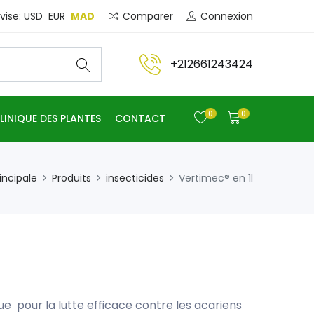
Comparer
Connexion
MAD
vise:
USD
EUR
+212661243424
0
0
LINIQUE DES PLANTES
CONTACT
incipale
Produits
insecticides
Vertimec® en 1l
ique pour la lutte efficace contre les acariens